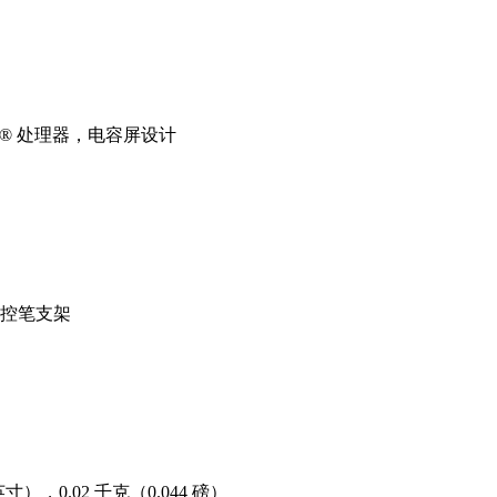
 奔腾® 处理器，电容屏设计
一个触控笔支架
38 英寸），0.02 千克（0.044 磅）