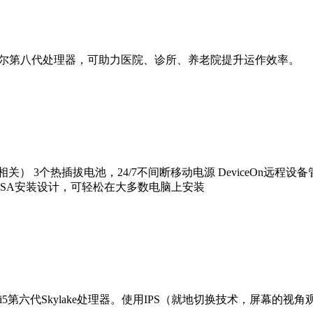
英特尔第八代处理器，可助力医院、诊所、养老院提升运作效率。
相关） 3个热插拔电池，24/7不间断移动电源 DeviceOn远程
1-1认证 采用VESA安装设计，可轻松在大多数电脑上安装
e™i7 / i5第六代Skylake处理器。使用IPS（就地切换技术