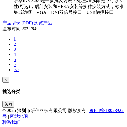
研华IDS-3206是一款抗反射表面处理,增强阳光下可读特
性(可选)，后部安装和VESA安装等多种安装方式，标准
集成边框，VGA、DVI双信号接口，USB触摸接口
产品型录 (PDF)
浏览产品
发布时间
2022/8/8
1
2
3
4
5
>
>>
×
挑选分类
关闭
© 2026 深圳市研伟科技有限公司 版权所有 |
粤ICP备18028922
号
|
网站地图
联系我们